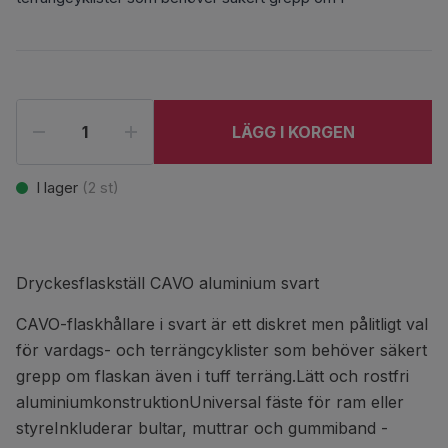
LÄGG I KORGEN
I lager
(
2
st)
Dryckesflaskställ CAVO aluminium svart
CAVO-flaskhållare i svart är ett diskret men pålitligt val
för vardags- och terrängcyklister som behöver säkert
grepp om flaskan även i tuff terräng.Lätt och rostfri
aluminiumkonstruktionUniversal fäste för ram eller
styreInkluderar bultar, muttrar och gummiband -