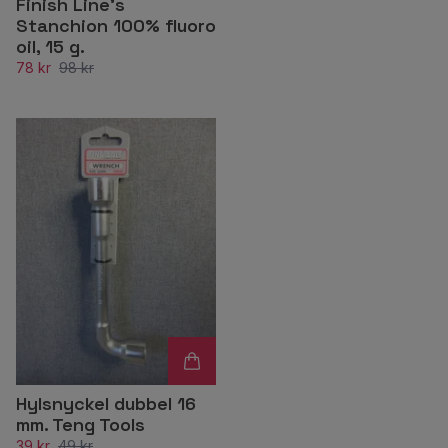
Finish Line's
Stanchion 100% fluoro
oil, 15 g.
78 kr
98 kr
Hylsnyckel dubbel 16
mm. Teng Tools
39 kr
49 kr