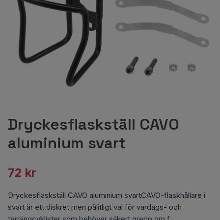
Dryckesflaskställ CAVO
aluminium svart
72 kr
Dryckesflaskställ CAVO aluminium svartCAVO-flaskhållare i
svart är ett diskret men pålitligt val för vardags- och
terrängcyklister som behöver säkert grepp om f