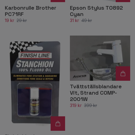
Karbonrulle Brother
Epson Stylus T0892
PC71RF
Cyan
19 kr
29 kr
31 kr
49 kr
Tvättställsblandare
Vit, Strand COMP-
2001W
319 kr
399 kr