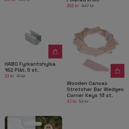
358 kr
447 kr
HABO Fyrkantshylsa
162 Plåt. 5 st.
33 kr
41 kr
Wooden Canvas
Stretcher Bar Wedges
Corner Keys 13 st.
42 kr
52 kr