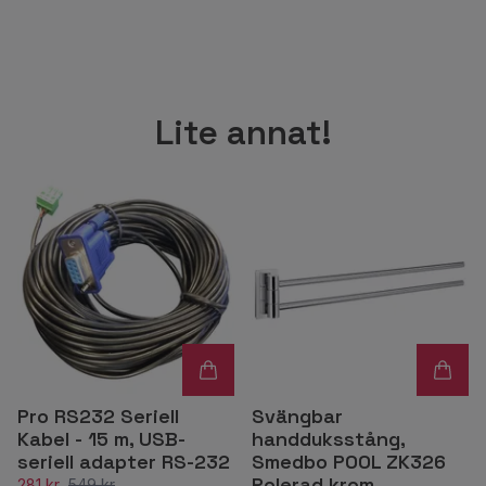
Lite annat!
Pro RS232 Seriell
Svängbar
Kabel - 15 m, USB-
handduksstång,
seriell adapter RS-232
Smedbo POOL ZK326
Polerad krom
281 kr
549 kr