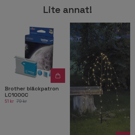
Lite annat!
Brother bläckpatron
LC1000C
51 kr
79 kr