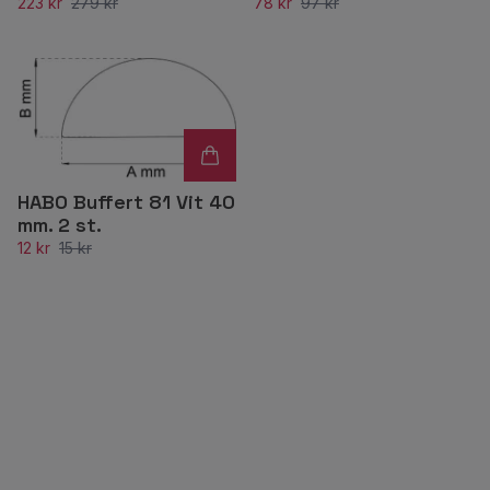
223 kr
279 kr
78 kr
97 kr
HABO Buffert 81 Vit 40
mm. 2 st.
12 kr
15 kr