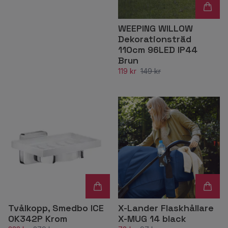
WEEPING WILLOW
Dekorationsträd
110cm 96LED IP44
Brun
119 kr
149 kr
Tvålkopp, Smedbo ICE
X-Lander Flaskhållare
OK342P Krom
X-MUG 14 black