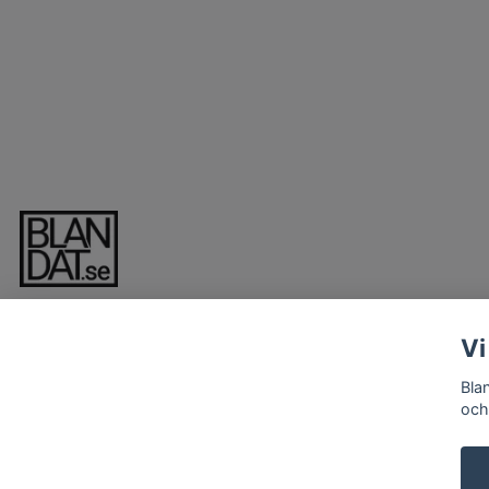
Vi
Bla
och