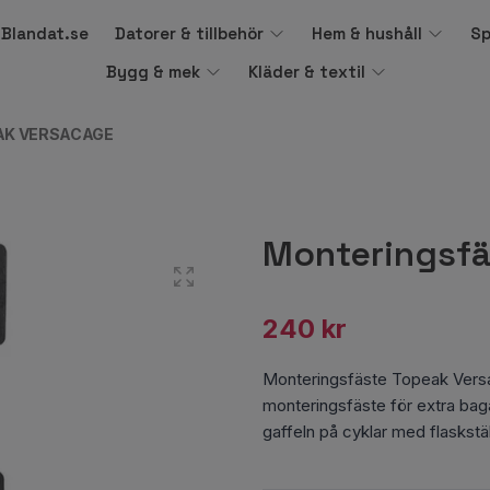
å Blandat.se
Datorer & tillbehör
Hem & hushåll
Sp
Bygg & mek
Kläder & textil
AK VERSACAGE
Monteringsfä
240 kr
Monteringsfäste Topeak Vers
monteringsfäste för extra ba
gaffeln på cyklar med flaskst