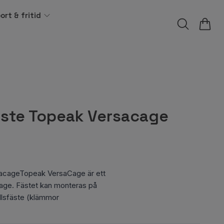
ort & fritid
ste Topeak Versacage
acageTopeak VersaCage är ett
gage. Fästet kan monteras på
ällsfäste (klämmor