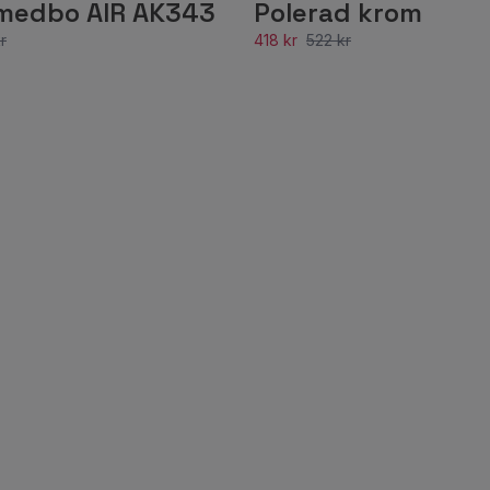
Smedbo AIR AK343
Polerad krom
r
418 kr
522 kr