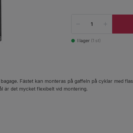
I lager
(
1
st)
a bagage. Fästet kan monteras på gaffeln på cyklar med fl
l är det mycket flexibelt vid montering.