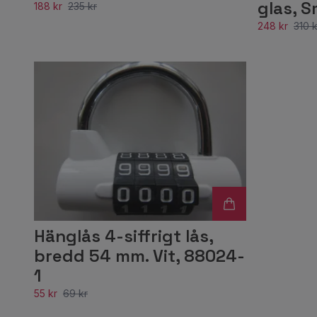
glas, 
188 kr
235 kr
248 kr
310 k
Hänglås 4-siffrigt lås,
bredd 54 mm. Vit, 88024-
1
55 kr
69 kr