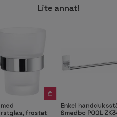
Lite annat!
e med
Enkel handduksst
stglas, frostat
Smedbo POOL ZK3