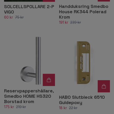
Handduksring Smedbo
SOLCELLSPOLLARE 2-P
House RK344 Polerad
VIGO
Krom
60 kr
75 kr
191 kr
239 kr
Reservpappershållare,
Smedbo HOME HS320
HABO Slutbleck 6510
Borstad krom
Guldepoxy
175 kr
219 kr
18 kr
22 kr