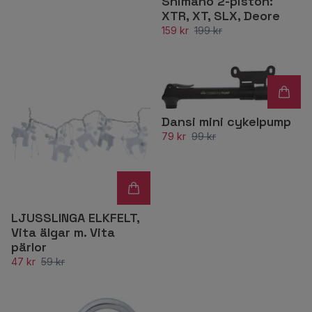
Shimano 2-piston:
XTR, XT, SLX, Deore
159 kr
199 kr
Dansi mini cykelpump
79 kr
99 kr
LJUSSLINGA ELKFELT,
Vita älgar m. Vita
pärlor
47 kr
59 kr