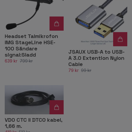
Headset Talmikrofon
IMG StageLine HSE-
100 Sändare
JSAUX USB-A to USB-
signal:Sladd
A 3.0 Extention Nylon
639 kr
799 kr
Cable
79 kr
99 kr
VDO CTC II DTCO kabel,
1,66 m.