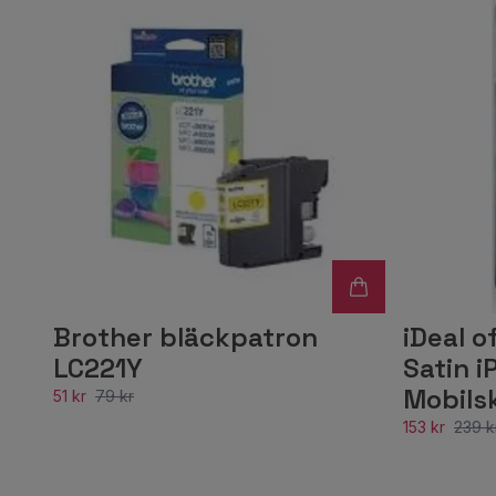
Brother bläckpatron
iDeal 
LC221Y
Satin i
Mobils
51 kr
79 kr
153 kr
239 k