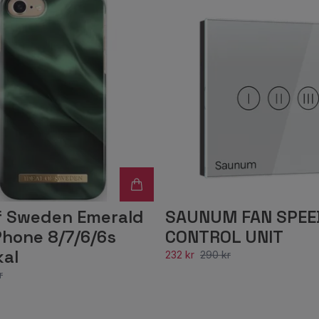
of Sweden Emerald
SAUNUM FAN SPEE
Phone 8/7/6/6s
CONTROL UNIT
kal
232 kr
290 kr
r