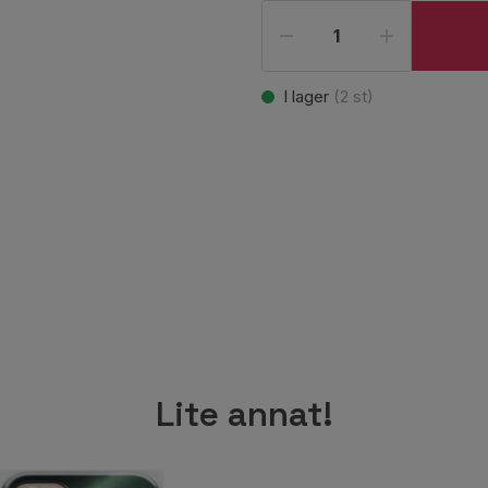
I lager
(
2
st)
Lite annat!