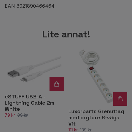
EAN 8021890466464
Lite annat!
eSTUFF USB-A -
Lightning Cable 2m
White
Luxorparts Grenuttag
79 kr
99 kr
med brytare 6-vägs
Vit
111 kr
139 kr