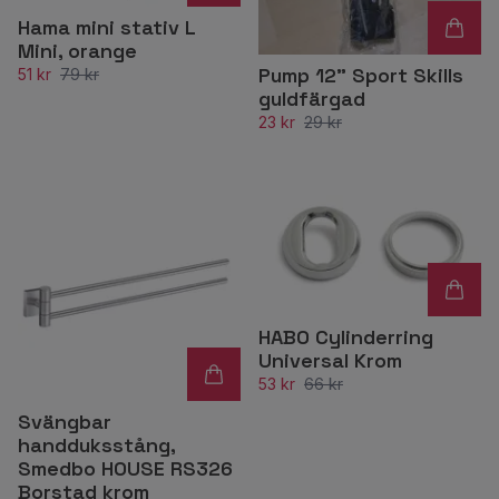
Hama mini stativ L
Mini, orange
Pump 12" Sport Skills
51 kr
79 kr
guldfärgad
23 kr
29 kr
HABO Cylinderring
Universal Krom
53 kr
66 kr
Svängbar
handduksstång,
Smedbo HOUSE RS326
Borstad krom