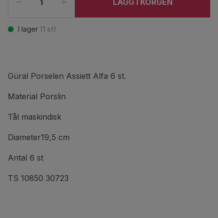
LÄGG I KORGEN
I lager
(
1
st)
Güral Porselen Assiett Alfa 6 st.
Material Porslin
Tål maskindisk
Diameter19,5 cm
Antal 6 st
TS 10850 30723