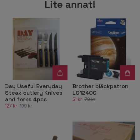
Lite annat!
Day Useful Everyday
Brother bläckpatron
Steak cutlery Knives
LC1240C
and forks 4pcs
51 kr
79 kr
127 kr
199 kr