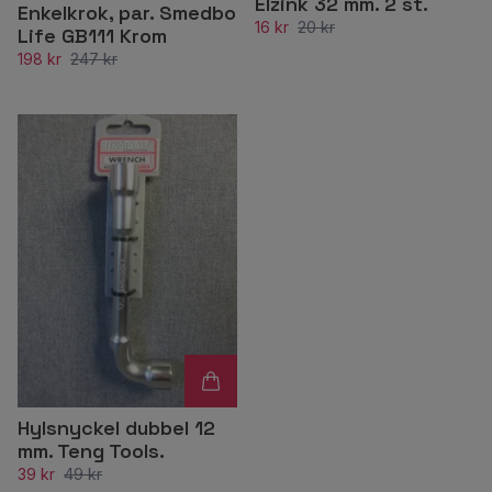
Elzink 32 mm. 2 st.
Enkelkrok, par. Smedbo
16 kr
20 kr
Life GB111 Krom
198 kr
247 kr
Hylsnyckel dubbel 12
mm. Teng Tools.
39 kr
49 kr