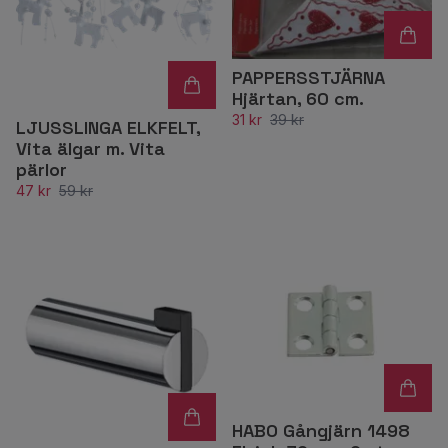
PAPPERSSTJÄRNA
Hjärtan, 60 cm.
31 kr
39 kr
LJUSSLINGA ELKFELT,
Vita älgar m. Vita
pärlor
47 kr
59 kr
HABO Gångjärn 1498