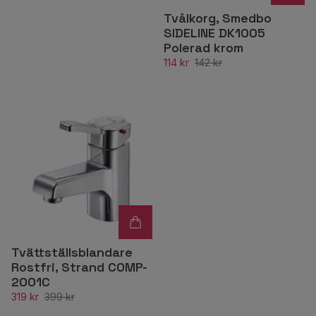
Tvålkorg, Smedbo
SIDELINE DK1005
Polerad krom
114 kr
142 kr
Tvättställsblandare
Rostfri, Strand COMP-
2001C
319 kr
399 kr