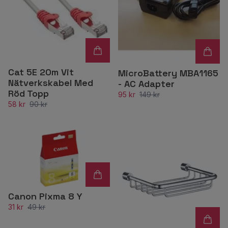
Cat 5E 20m Vit
MicroBattery MBA1165
Nätverkskabel Med
- AC Adapter
Röd Topp
95 kr
149 kr
58 kr
90 kr
Canon Pixma 8 Y
31 kr
49 kr