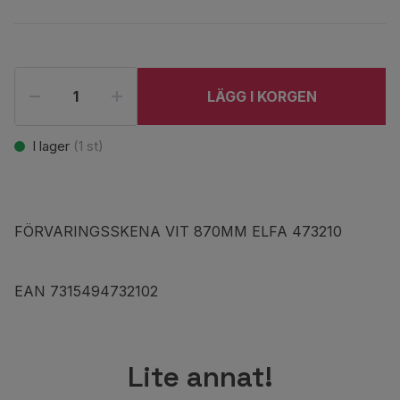
LÄGG I KORGEN
I lager
(
1
st)
FÖRVARINGSSKENA VIT 870MM ELFA 473210
EAN 7315494732102
Lite annat!