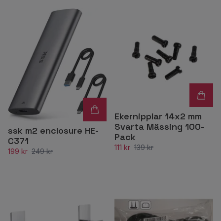
Ekernipplar 14x2 mm
Svarta Mässing 100-
ssk m2 enclosure HE-
Pack
C371
111 kr
139 kr
199 kr
249 kr