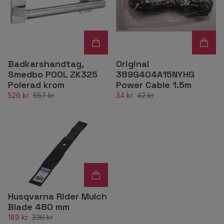
Badkarshandtag,
Original
Smedbo POOL ZK325
389G404A15NYHG
Polerad krom
Power Cable 1.5m
526 kr
657 kr
34 kr
42 kr
Husqvarna Rider Mulch
Blade 480 mm
189 kr
236 kr