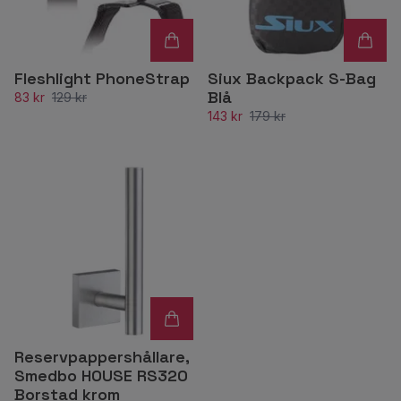
Fleshlight PhoneStrap
Siux Backpack S-Bag
Blå
83 kr
129 kr
143 kr
179 kr
Reservpappershållare,
Smedbo HOUSE RS320
Borstad krom