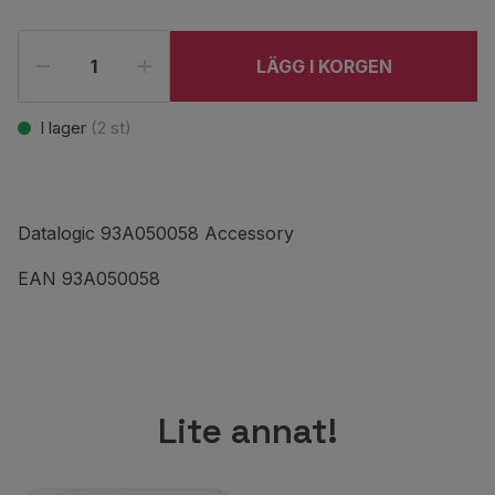
LÄGG I KORGEN
I lager
(
2
st)
Datalogic 93A050058 Accessory
EAN 93A050058
Lite annat!