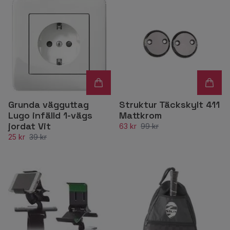
Grunda vägguttag
Struktur Täckskylt 411
Lugo infälld 1-vägs
Mattkrom
jordat Vit
63 kr
99 kr
25 kr
39 kr