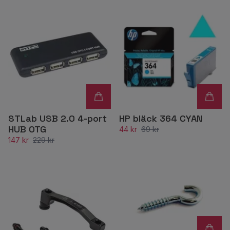
STLab USB 2.0 4-port
HP bläck 364 CYAN
HUB OTG
44 kr
69 kr
147 kr
229 kr