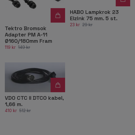
HABO Lampkrok 23
Elzink 75 mm. 5 st.
23 kr
29 kr
Tektro Bromsok
Adapter PM A-11
Ø160/180mm Fram
119 kr
149 kr
VDO CTC II DTCO kabel,
1,66 m.
410 kr
512 kr