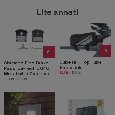
Lite annat!
Cube RFR Top Tube
Shimano Disc Brake
Bag black
Pads Ice-Tech J04C
Metal with Cool ribs
103 kr
129 kr
199 kr
249 kr