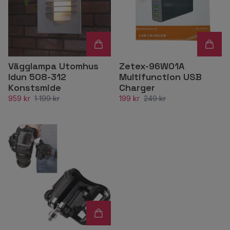
Vägglampa Utomhus
Zetex-96W01A
Idun 508-312
Multifunction USB
Konstsmide
Charger
959 kr
1 199 kr
199 kr
249 kr