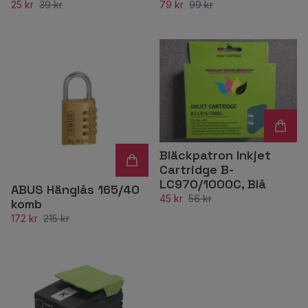
25 kr
39 kr
79 kr
99 kr
Bläckpatron Inkjet
Cartridge B-
LC970/1000C, Blå
ABUS Hänglås 165/40
45 kr
56 kr
komb
172 kr
215 kr