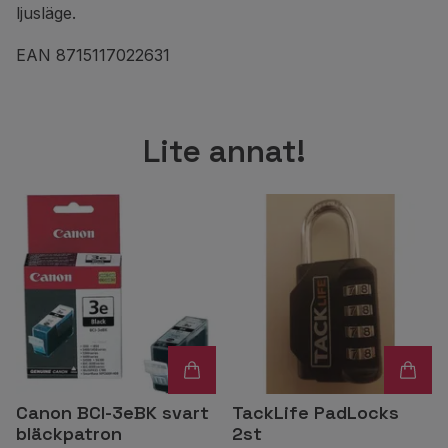
ljusläge.
EAN 8715117022631
Lite annat!
Canon BCI-3eBK svart
TackLife PadLocks
bläckpatron
2st