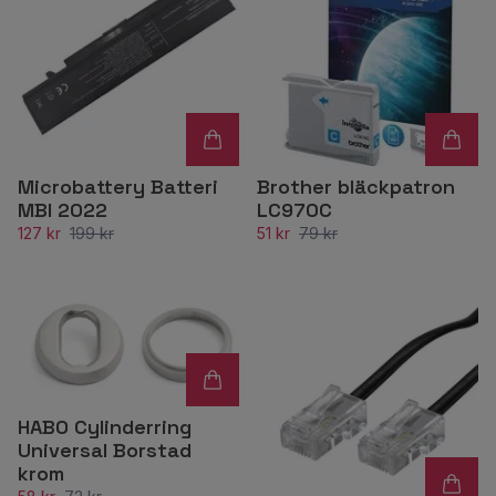
Microbattery Batteri
Brother bläckpatron
MBI 2022
LC970C
127 kr
199 kr
51 kr
79 kr
HABO Cylinderring
Universal Borstad
krom