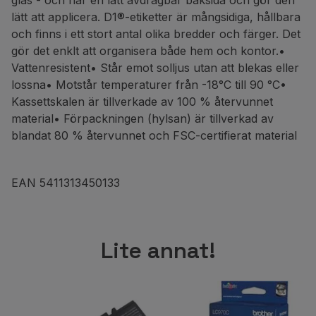
glas - och har en lätt avdragbar baksida och gör den
lätt att applicera. D1®-etiketter är mångsidiga, hållbara
och finns i ett stort antal olika bredder och färger. Det
gör det enklt att organisera både hem och kontor.•
Vattenresistent• Står emot solljus utan att blekas eller
lossna• Motstår temperaturer från -18°C till 90 °C•
Kassettskalen är tillverkade av 100 % återvunnet
material• Förpackningen (hylsan) är tillverkad av
blandat 80 % återvunnet och FSC-certifierat material
EAN 5411313450133
Lite annat!