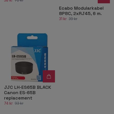
58 kr
72 kr
Ecabo Modularkabel
8P8C, 2xRJ45, 6 m.
31 kr
39 kr
JJC LH-ES65B BLACK
Canon ES-65B
replacement
74 kr
93 kr