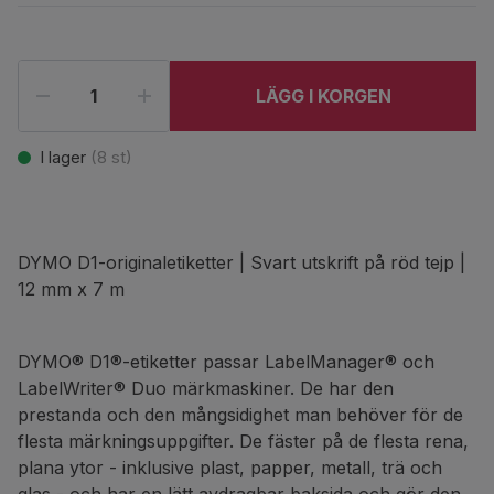
LÄGG I KORGEN
I lager
(
8
st)
DYMO D1-originaletiketter | Svart utskrift på röd tejp |
12 mm x 7 m
DYMO® D1®-etiketter passar LabelManager® och
LabelWriter® Duo märkmaskiner. De har den
prestanda och den mångsidighet man behöver för de
flesta märkningsuppgifter. De fäster på de flesta rena,
plana ytor - inklusive plast, papper, metall, trä och