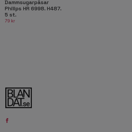
Dammsugarpåsar
Philips HR 6998. H487.
5 st.
79 kr