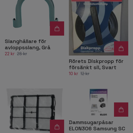
Slanghållare för
avloppsslang, Grå
22 kr
28 kr
Rörets Diskpropp för
försänkt sil, Svart
10 kr
12 kr
Dammsugarpåsar
ELON306 Samsung SC