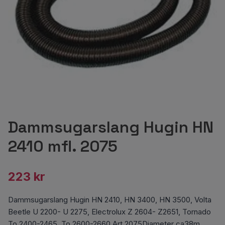
Dammsugarslang Hugin HN
2410 mfl. 2075
223 kr
Dammsugarslang Hugin HN 2410, HN 3400, HN 3500, Volta
Beetle U 2200- U 2275, Electrolux Z 2604- Z2651, Tornado
To 2400-2465. To 2600-2660.Art 2075Diameter ca38m