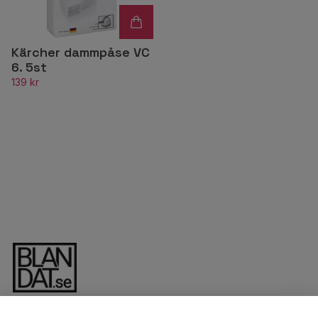
Kärcher dammpåse VC
6. 5st
139 kr