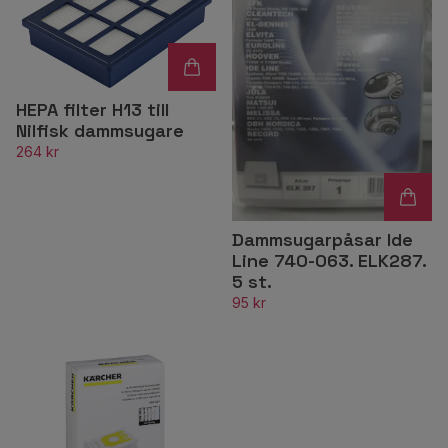
HEPA filter H13 till
Nilfisk dammsugare
264 kr
Dammsugarpåsar Ide
Line 740-063. ELK287.
5 st.
95 kr