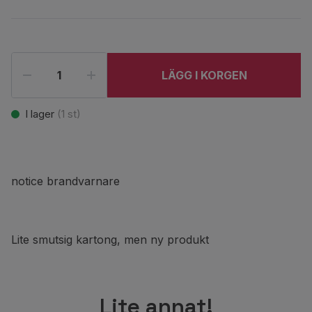
LÄGG I KORGEN
I lager
(
1
st)
notice brandvarnare
Lite smutsig kartong, men ny produkt
Lite annat!