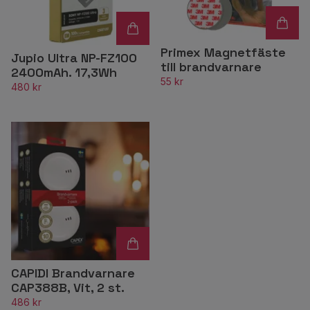
Primex Magnetfäste
Jupio Ultra NP-FZ100
till brandvarnare
2400mAh. 17,3Wh
55 kr
480 kr
CAPIDI Brandvarnare
CAP388B, Vit, 2 st.
486 kr