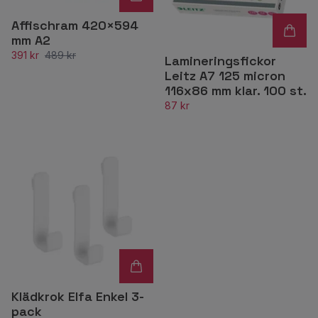
Affischram 420×594
mm A2
391 kr
489 kr
Lamineringsfickor
Leitz A7 125 micron
116x86 mm klar. 100 st.
87 kr
Klädkrok Elfa Enkel 3-
pack