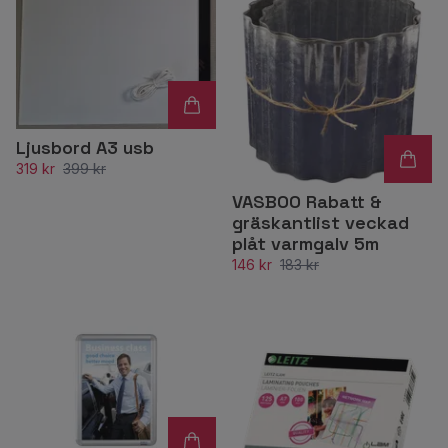
Ljusbord A3 usb
319 kr
399 kr
VASBOO Rabatt &
gräskantlist veckad
plåt varmgalv 5m
146 kr
183 kr