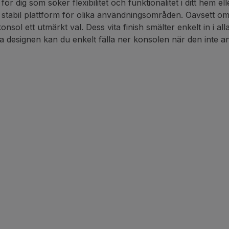
för dig som söker flexibilitet och funktionalitet i ditt hem
abil plattform för olika användningsområden. Oavsett om du 
nsol ett utmärkt val. Dess vita finish smälter enkelt in i all
ara designen kan du enkelt fälla ner konsolen när den inte a