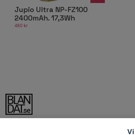
Jupio Ultra NP-FZ100
2400mAh. 17,3Wh
480 kr
Vi