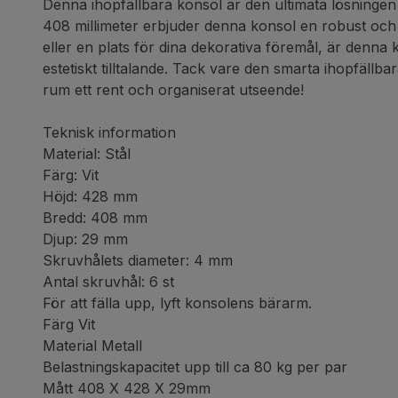
Denna ihopfällbara konsol är den ultimata lösningen 
408 millimeter erbjuder denna konsol en robust och st
eller en plats för dina dekorativa föremål, är denna ko
estetiskt tilltalande. Tack vare den smarta ihopfällb
rum ett rent och organiserat utseende!
Teknisk information
Material: Stål
Färg: Vit
Höjd: 428 mm
Bredd: 408 mm
Djup: 29 mm
Skruvhålets diameter: 4 mm
Antal skruvhål: 6 st
För att fälla upp, lyft konsolens bärarm.
Färg Vit
Material Metall
Belastningskapacitet upp till ca 80 kg per par
Mått 408 X 428 X 29mm