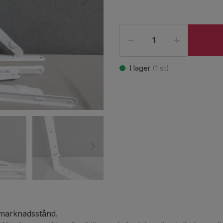
I lager
(
1
st)
r marknadsstånd.