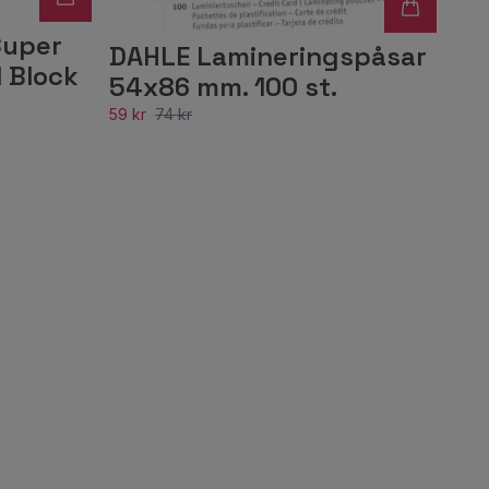
Super
DAHLE Lamineringspåsar
 Block
54x86 mm. 100 st.
59 kr
74 kr