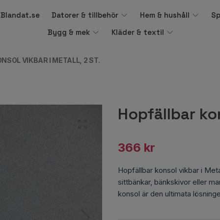
å Blandat.se
Datorer & tillbehör
Hem & hushåll
Sp
Bygg & mek
Kläder & textil
SOL VIKBAR I METALL, 2 ST.
Hopfällbar kon
366 kr
Hopfällbar konsol vikbar i Metal
sittbänkar, bänkskivor eller m
konsol är den ultimata lösning