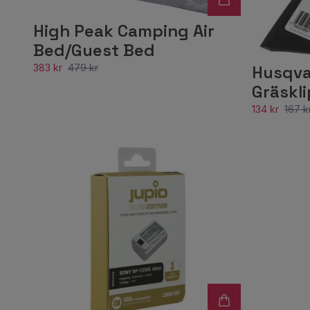
High Peak Camping Air
Bed/Guest Bed
383 kr
479 kr
Husqva
Gräskl
134 kr
167 k