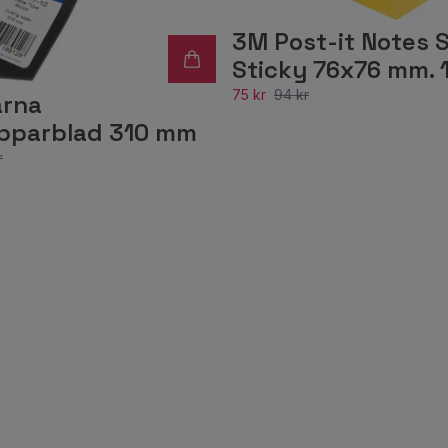
3M Post-it Notes 
Sticky 76x76 mm. 1
75 kr
94 kr
rna
ipparblad 310 mm
r