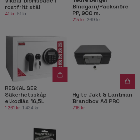
Vikbar blomspade i
Bindgarn/Packsnöre
rostfritt stål
PP, 900 m.
41 kr
51 kr
215 kr
269 kr
RESKAL SE2
Hylte Jakt & Lantman
Säkerhetsskåp
Brandbox A4 PRO
el.kodlås 16,5L
716 kr
1 261 kr
1 434 kr