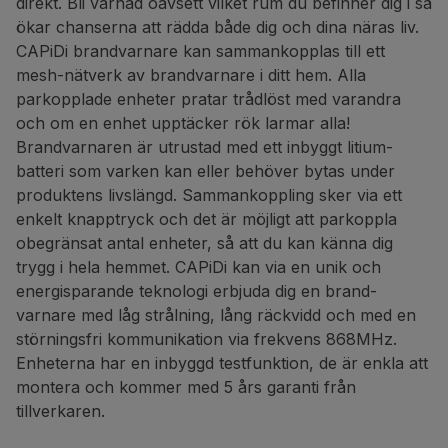
direkt. Bli varnad oavsett vilket rum du befinner dig i så
ökar chanserna att rädda både dig och dina näras liv.
CAPiDi brandvarnare kan sammankopplas till ett
mesh-nätverk av brandvarnare i ditt hem. Alla
parkopplade enheter pratar trådlöst med varandra
och om en enhet upptäcker rök larmar alla!
Brandvarnaren är utrustad med ett inbyggt litium-
batteri som varken kan eller behöver bytas under
produktens livslängd. Sammankoppling sker via ett
enkelt knapptryck och det är möjligt att parkoppla
obegränsat antal enheter, så att du kan känna dig
trygg i hela hemmet. CAPiDi kan via en unik och
energisparande teknologi erbjuda dig en brand-
varnare med låg strålning, lång räckvidd och med en
störningsfri kommunikation via frekvens 868MHz.
Enheterna har en inbyggd testfunktion, de är enkla att
montera och kommer med 5 års garanti från
tillverkaren.