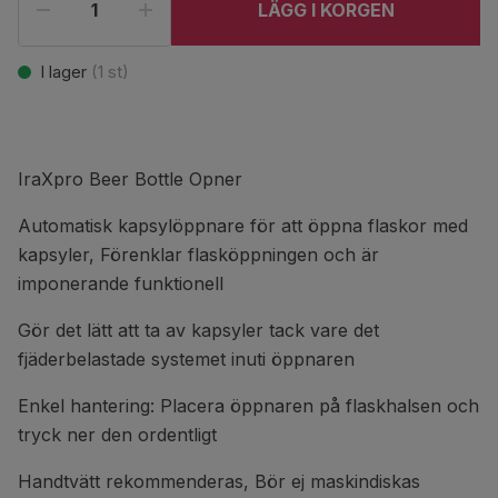
LÄGG I KORGEN
I lager
(
1
st)
IraXpro Beer Bottle Opner
Automatisk kapsylöppnare för att öppna flaskor med
kapsyler, Förenklar flasköppningen och är
imponerande funktionell
Gör det lätt att ta av kapsyler tack vare det
fjäderbelastade systemet inuti öppnaren
Enkel hantering: Placera öppnaren på flaskhalsen och
tryck ner den ordentligt
Handtvätt rekommenderas, Bör ej maskindiskas