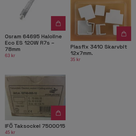
Osram 64695 Haloline
Eco ES 120W R7s –
Plasfix 3410 Skarvbit
78mm
12x7mm.
63 kr
35 kr
IFÖ Taksockel 7500015
45 kr