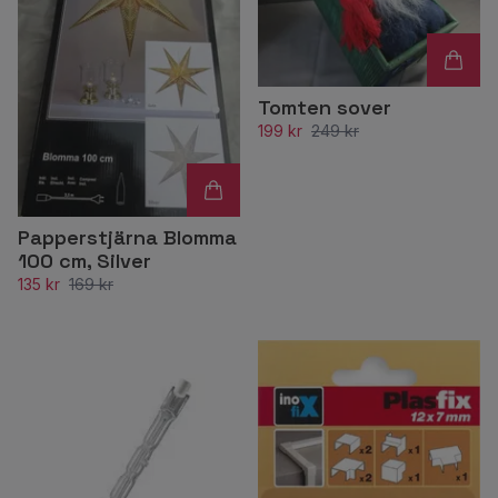
Tomten sover
199 kr
249 kr
Papperstjärna Blomma
100 cm, Silver
135 kr
169 kr