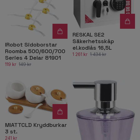
RESKAL SE2
Säkerhetsskåp
IRobot Sidoborstar
el.kodlås 16,5L
Roomba 500/600/700
1 261 kr
1 434 kr
Series 4 Delar 81901
119 kr
149 kr
MIATTCLD Kryddburkar
3 st.
241 kr