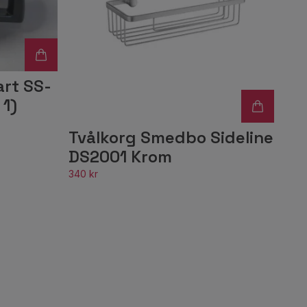
art SS-
 1)
Tvålkorg Smedbo Sideline
DS2001 Krom
340 kr