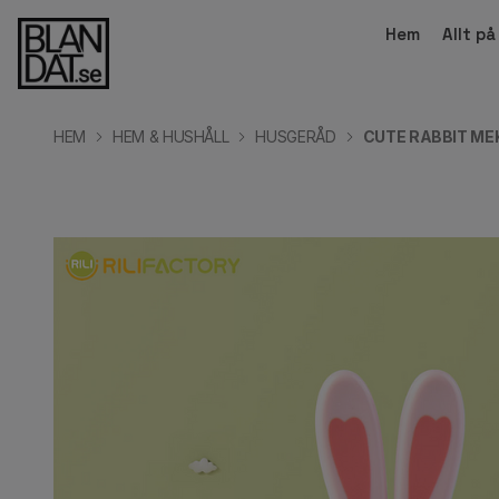
Hem
Allt p
HEM
HEM & HUSHÅLL
HUSGERÅD
CUTE RABBIT ME