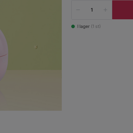
I lager
(
1
st)