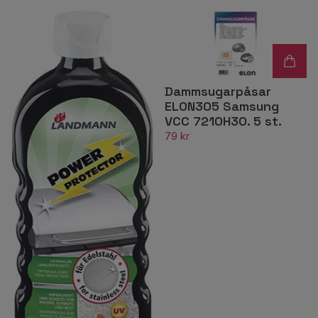
Dammsugarpåsar
ELON305 Samsung
VCC 7210H3O. 5 st.
79 kr