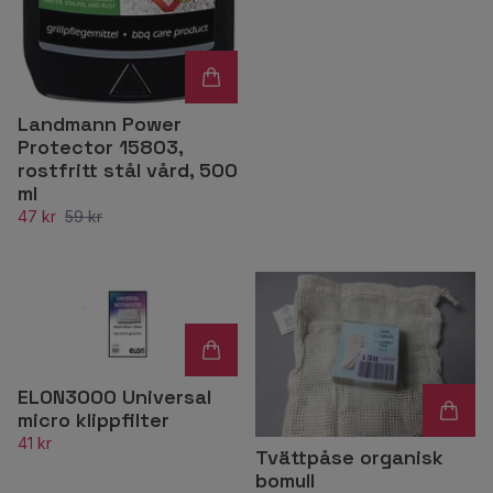
Landmann Power
Protector 15803,
rostfritt stål vård, 500
ml
47 kr
59 kr
ELON3000 Universal
micro klippfilter
41 kr
Tvättpåse organisk
bomull