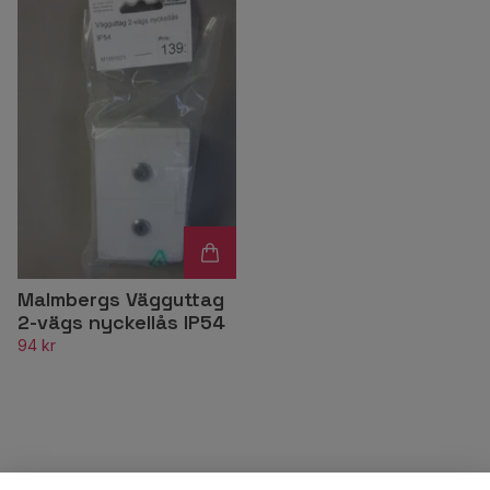
Malmbergs Vägguttag
2-vägs nyckellås IP54
94 kr