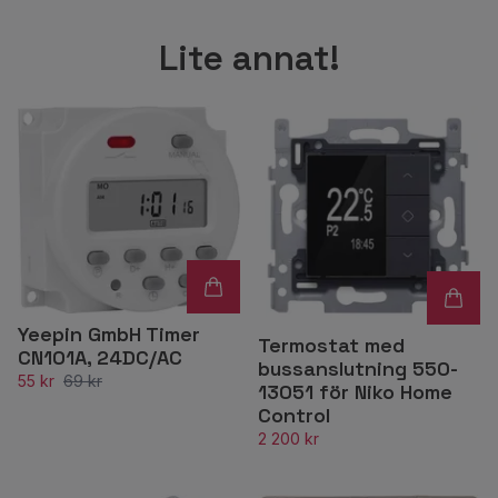
Lite annat!
Yeepin GmbH Timer
Termostat med
CN101A, 24DC/AC
bussanslutning 550-
55 kr
69 kr
13051 för Niko Home
Control
2 200 kr