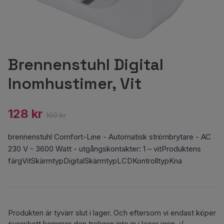
Brennenstuhl Digital
Inomhustimer, Vit
128 kr
160 kr
brennenstuhl Comfort-Line - Automatisk strömbrytare - AC
230 V - 3600 Watt - utgångskontakter: 1 – vitProduktens
färgVitSkärmtypDigitalSkärmtypLCDKontrolltypKna
Produkten är tyvärr slut i lager. Och eftersom vi endast köper
överskott kommer den troligen inte in i lager igen. :(