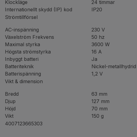
Klockläge
24 timmar
Internationellt skydd (IP) kod
IP20
Strömtillförsel
AC-inspänning
230 V
Växelström Frekvens
50 hz
Maximal styrka
3600 W
Högsta strömstyrka
16 A
Inbyggt batteri
Ja
Batteriteknik
Nickel-metallhydri
Batterispänning
1,2 V
Vikt & dimension
Bredd
63 mm
Djup
127 mm
Höjd
70 mm
Vikt
150 g
4007123665303