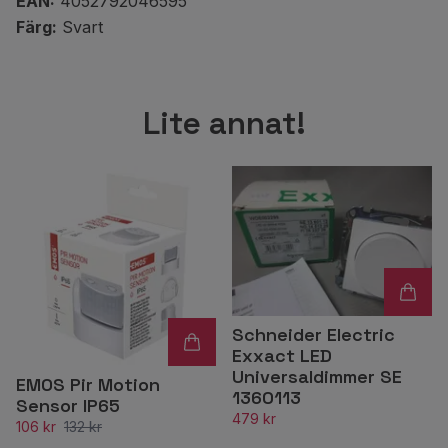
EAN:
4052792046595
Färg:
Svart
Lite annat!
Schneider Electric
Exxact LED
Universaldimmer SE
EMOS Pir Motion
1360113
Sensor IP65
479 kr
106 kr
132 kr