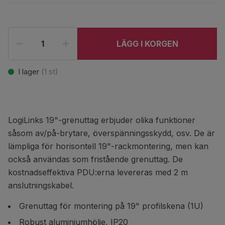
LÄGG I KORGEN
I lager
(
1
st)
LogiLinks 19"-grenuttag erbjuder olika funktioner
såsom av/på-brytare, överspänningsskydd, osv. De är
lämpliga för horisontell 19"-rackmontering, men kan
också användas som fristående grenuttag. De
kostnadseffektiva PDU:erna levereras med 2 m
anslutningskabel.
Grenuttag för montering på 19" profilskena (1U)
Robust aluminiumhölje, IP20