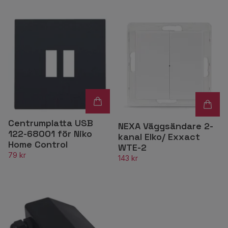
Centrumplatta USB
NEXA Väggsändare 2-
122-68001 för Niko
kanal Elko/ Exxact
Home Control
WTE-2
79 kr
143 kr