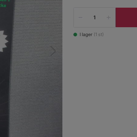
I lager
(
1
st)