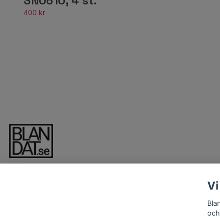
SN0610, 4 st.
400 kr
Vi
Bla
och