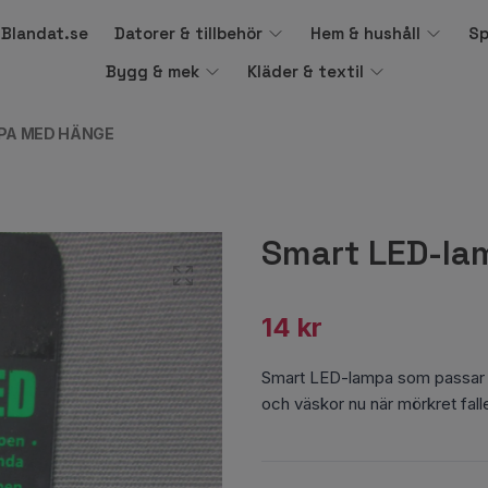
å Blandat.se
Datorer & tillbehör
Hem & hushåll
Sp
Bygg & mek
Kläder & textil
PA MED HÄNGE
Smart LED-l
14 kr
Smart LED-lampa som passar p
och väskor nu när mörkret fall