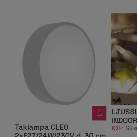
LJUSSL
INDOOR,
Taklampa CLEO
103 kr
129 k
2xE27/24W/230V d. 30 cm