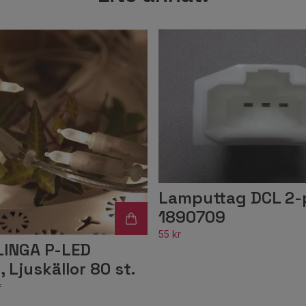
Lamputtag DCL 2-po
1890709
55 kr
INGA P-LED
 Ljuskällor 80 st.
r