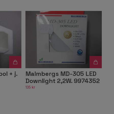
l + j.
Malmbergs MD-305 LED
Downlight 2,2W. 9974352
135 kr