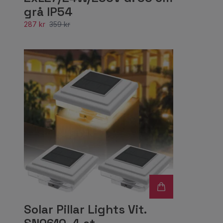
grå IP54
287 kr
359 kr
Solar Pillar Lights Vit.