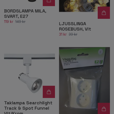
BORDSLAMPA MILA,
SVART, E27
119 kr
149 kr
LJUSSLINGA
ROSEBUSH, Vit
31 kr
39 kr
Taklampa Searchlight
Track & Spot Funnel
Vit/Krom