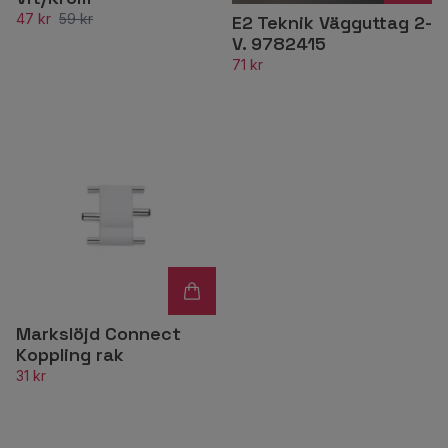
47 kr
59 kr
E2 Teknik Vägguttag 2-
V. 9782415
71 kr
Markslöjd Connect
Koppling rak
31 kr