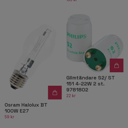
Glimtändare S2/ ST
151 4-22W 2 st.
9781802
22 kr
Osram Halolux BT
100W E27
59 kr