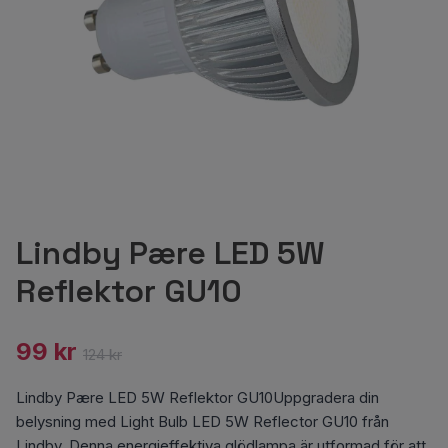
Lindby Pære LED 5W
Reflektor GU10
99 kr
124 kr
Lindby Pære LED 5W Reflektor GU10Uppgradera din
belysning med Light Bulb LED 5W Reflector GU10 från
Lindby. Denna energieffektiva glödlampa är utformad för att