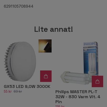
6291105708944
Lite annat!
GX53 LED 9,0W 3000K
Philips MASTER PL-T
55 kr
69 kr
32W - 830 Varm Vit. 4
Pin
135 kr