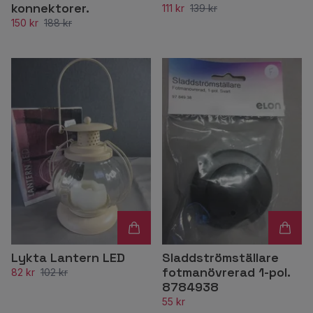
konnektorer.
111 kr
139 kr
150 kr
188 kr
Lykta Lantern LED
Sladdströmställare
fotmanövrerad 1-pol.
82 kr
102 kr
8784938
55 kr