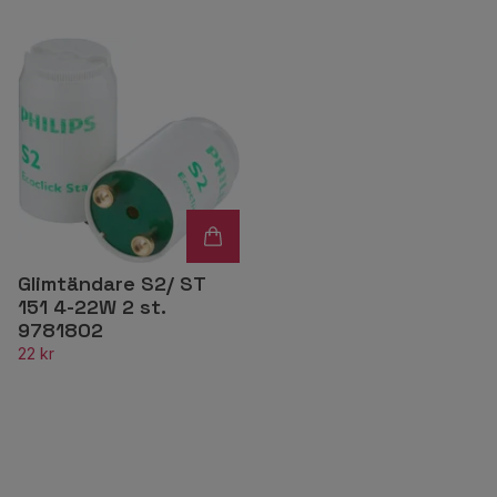
Glimtändare S2/ ST
151 4-22W 2 st.
9781802
22 kr