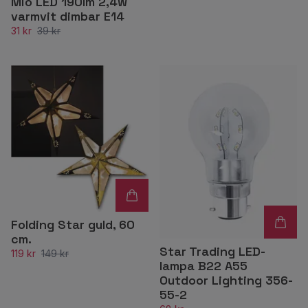
Mio LED 190lm 2,4w
varmvit dimbar E14
31 kr
39 kr
Folding Star guld, 60
cm.
Star Trading LED-
119 kr
149 kr
lampa B22 A55
Outdoor Lighting 356-
55-2