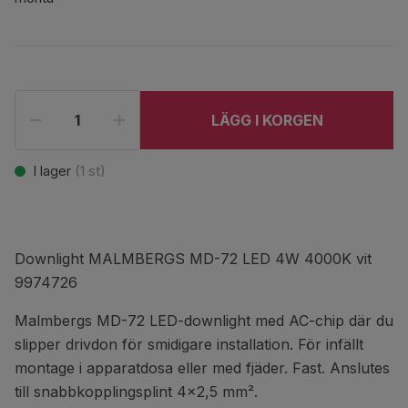
LÄGG I KORGEN
I lager
(
1
st)
Downlight MALMBERGS MD-72 LED 4W 4000K vit
9974726
Malmbergs MD-72 LED-downlight med AC-chip där du
slipper drivdon för smidigare installation. För infällt
montage i apparatdosa eller med fjäder. Fast. Anslutes
till snabbkopplingsplint 4x2,5 mm².