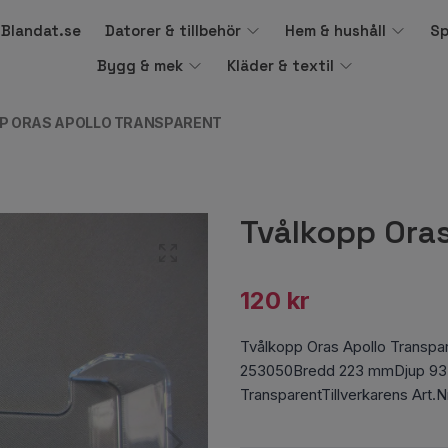
å Blandat.se
Datorer & tillbehör
Hem & hushåll
Sp
Bygg & mek
Kläder & textil
P ORAS APOLLO TRANSPARENT
Tvålkopp Oras
120 kr
Tvålkopp Oras Apollo Transpa
253050Bredd 223 mmDjup 9
TransparentTillverkarens Art.