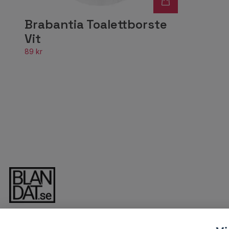
Brabantia Toalettborste
Vit
89 kr