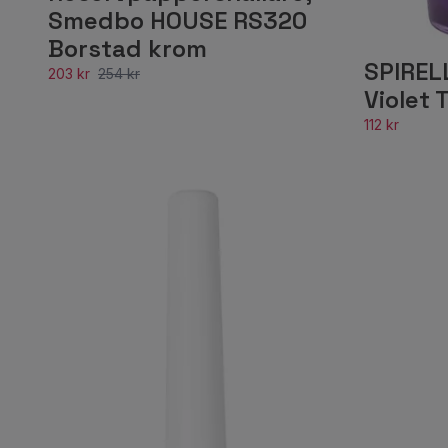
Smedbo HOUSE RS320
Borstad krom
SPIREL
203 kr
254 kr
Violet
112 kr