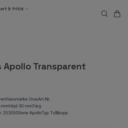
ort & fritid
 Apollo Transparent
rentVarumärke OrasArt.Nr.
3 mmHöjd 30 mmFärg
Nr. 253050Serie ApolloTyp Tvålkopp