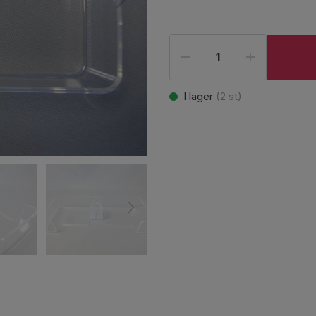
I lager
(
2
st)