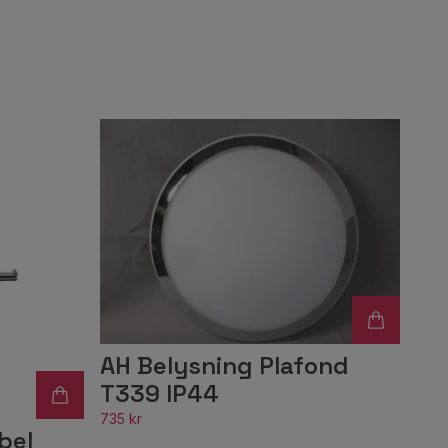
AH Belysning Plafond
T339 IP44
735 kr
bel