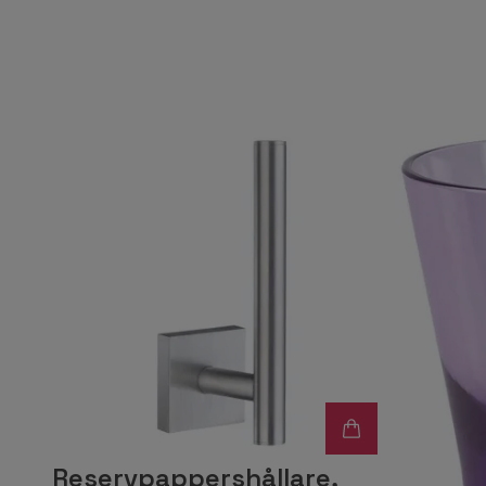
Reservpappershållare,