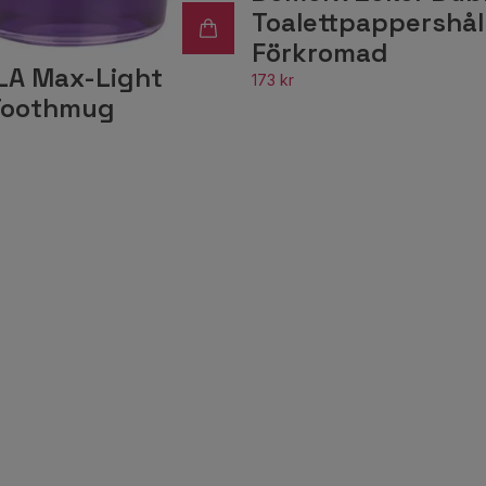
Toalettpappershål
Förkromad
LA Max-Light
173 kr
 Toothmug