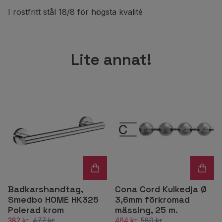
I rostfritt stål 18/8 för högsta kvalité
Lite annat!
Badkarshandtag,
Cona Cord Kulkedja Ø
Smedbo HOME HK325
3,6mm förkromad
Polerad krom
mässing, 25 m.
382 kr
477 kr
464 kr
580 kr