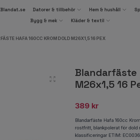
å Blandat.se
Datorer & tillbehör
Hem & hushåll
Sp
Bygg & mek
Kläder & textil
FÄSTE HAFA 160CC KROM DOLD M26X1,5 16 PEX
Blandarfäste
M26x1,5 16 P
389 kr
Blandarfäste Hafa 160cc Krom
rostfritt, blankpolerat för dol
klassificeringar ETIM: EC0