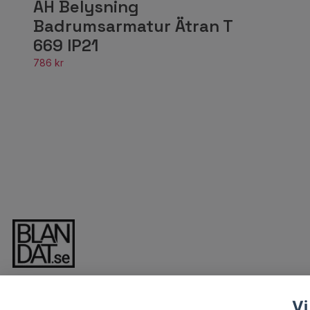
AH Belysning
Badrumsarmatur Ätran T
669 IP21
786 kr
Vi