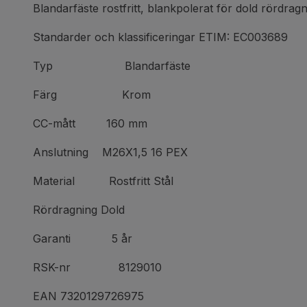
Blandarfäste rostfritt, blankpolerat för dold rördragn
Standarder och klassificeringar ETIM: EC003689
Typ Blandarfäste
Färg Krom
CC-mått 160 mm
Anslutning M26X1,5 16 PEX
Material Rostfritt Stål
Rördragning Dold
Garanti 5 år
RSK-nr 8129010
EAN 7320129726975