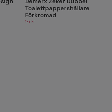
esign
Demerx Zeker Dubbel
Toalettpappershållare
Förkromad
173 kr