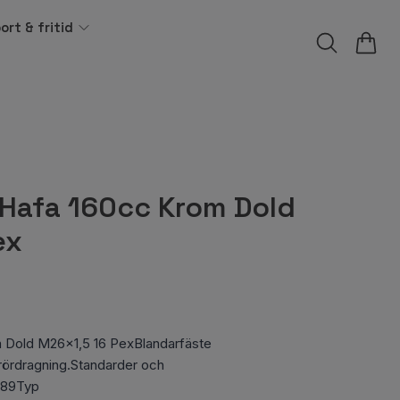
ort & fritid
 Hafa 160cc Krom Dold
ex
 Dold M26x1,5 16 PexBlandarfäste
d rördragning.Standarder och
03689Typ