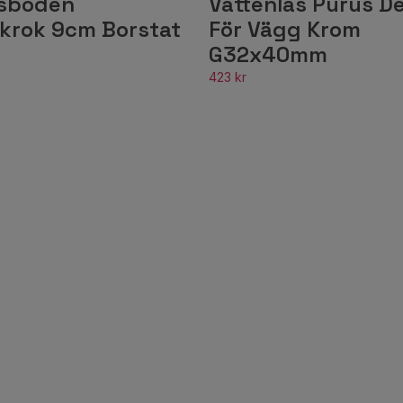
sboden
Vattenlås Purus D
krok 9cm Borstat
För Vägg Krom
G32x40mm
423 kr