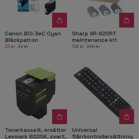
Canon BCI-3eC Cyan
Sharp AR-620RT
Bläckpatron
maintenance kit
25 kr
39 kr
138 kr
269 kr
Tonerkassett, ersätter
Universal
Lexmark 802SK, svart,
fjärrkontrollersättning