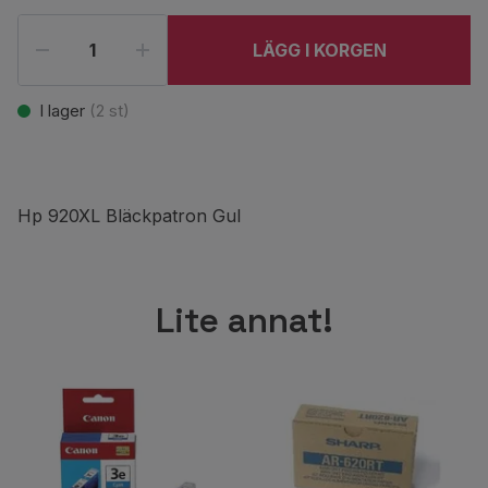
LÄGG I KORGEN
I lager
(
2
st)
Hp 920XL Bläckpatron Gul
Lite annat!