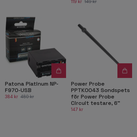
119 kr
149 kr
Patona Platinum NP-
Power Probe
F970-USB
PPTK0043 Sondspets
för Power Probe
384 kr
480 kr
Circuit testare, 6”
147 kr