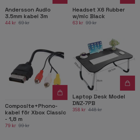
Andersson Audio
Headset X6 Rubber
3.5mm kabel 3m
w/mic Black
44 kr
69 kr
63 kr
99 kr
Laptop Desk Model
DNZ-7PB
Composite+Phono-
358 kr
448 kr
kabel för Xbox Classic
- 1,8 m
79 kr
99 kr