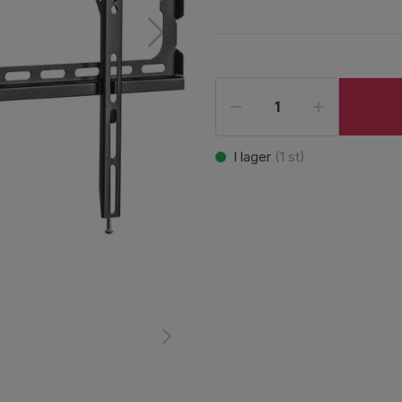
I lager
(
1
st)