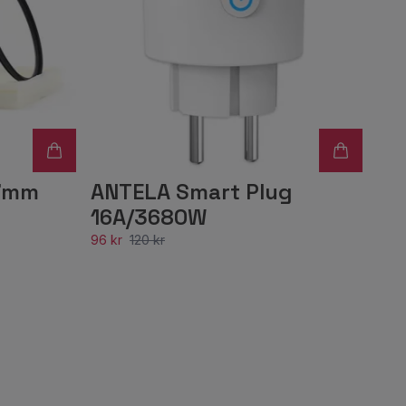
67mm
ANTELA Smart Plug
16A/3680W
96 kr
120 kr