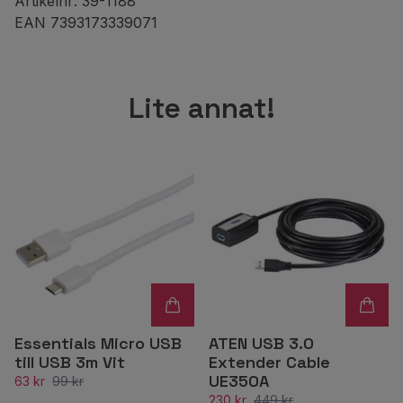
Artikelnr: 39-1188
EAN 7393173339071
Lite annat!
Essentials Micro USB
ATEN USB 3.0
till USB 3m Vit
Extender Cable
UE350A
63 kr
99 kr
230 kr
449 kr