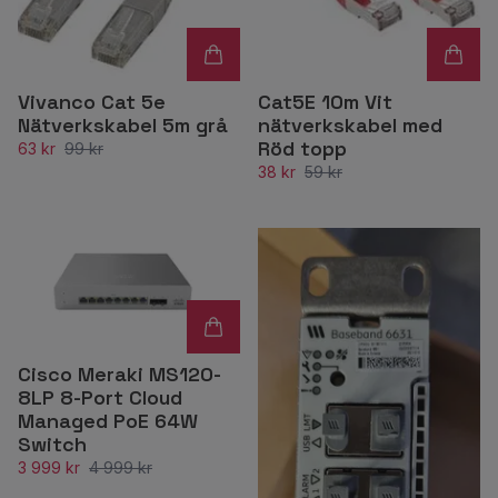
Vivanco Cat 5e
Cat5E 10m Vit
Nätverkskabel 5m grå
nätverkskabel med
Röd topp
63 kr
99 kr
38 kr
59 kr
Cisco Meraki MS120-
8LP 8-Port Cloud
Managed PoE 64W
Switch
3 999 kr
4 999 kr