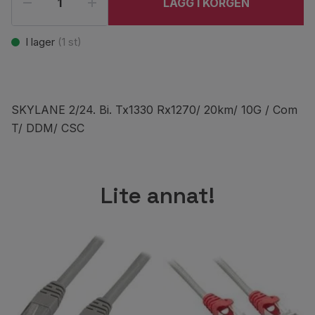
LÄGG I KORGEN
I lager
(
1
st)
SKYLANE 2/24. Bi. Tx1330 Rx1270/ 20km/ 10G / Com
T/ DDM/ CSC
Lite annat!