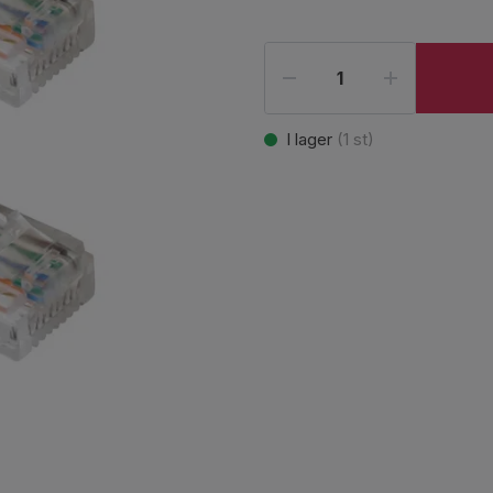
I lager
(
1
st)