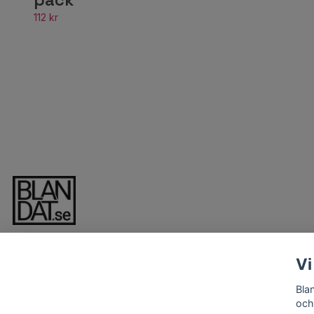
112 kr
Vi
Bla
och