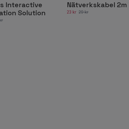
s Interactive
Nätverkskabel 2m 
ation Solution
23 kr
29 kr
kr