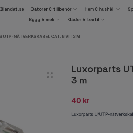
å Blandat.se
Datorer & tillbehör
Hem & hushåll
Sp
Bygg & mek
Kläder & textil
 UTP-NÄTVERKSKABEL CAT. 6 VIT 3 M
Luxorparts UT
3 m
40 kr
Luxorparts U/UTP-nätverkskab