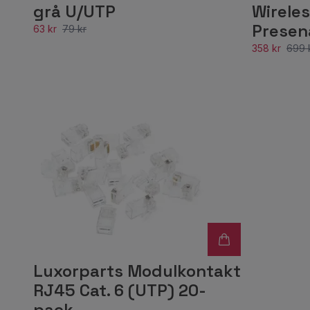
grå U/UTP
Wireles
Presen
63 kr
79 kr
358 kr
699 
Luxorparts Modulkontakt
RJ45 Cat. 6 (UTP) 20-
pack