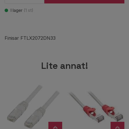
I lager
(
1
st)
Finisar FTLX2072DN33
Lite annat!