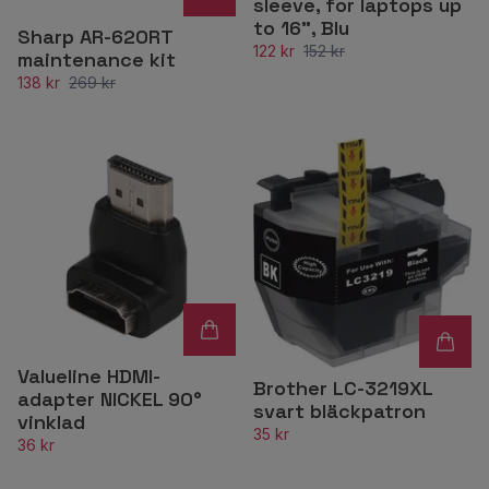
sleeve, for laptops up
to 16", Blu
Sharp AR-620RT
122 kr
152 kr
maintenance kit
138 kr
269 kr
Valueline HDMI-
Brother LC-3219XL
adapter NICKEL 90°
svart bläckpatron
vinklad
35 kr
36 kr