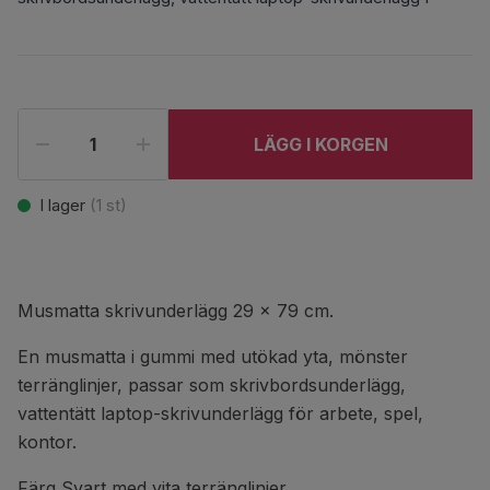
LÄGG I KORGEN
I lager
(
1
st)
Musmatta skrivunderlägg 29 x 79 cm.
En musmatta i gummi med utökad yta, mönster
terränglinjer, passar som skrivbordsunderlägg,
vattentätt laptop-skrivunderlägg för arbete, spel,
kontor.
Färg Svart med vita terränglinjer