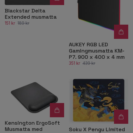
Blackstar Delta
Extended musmatta
151 kr
189 kr
AUKEY RGB LED
Gamingmusmatta KM-
P7. 900 x 400 x 4 mm
351 kr
439 kr
Kensington ErgoSoft
Musmatta med
Soku X Pengu Limited