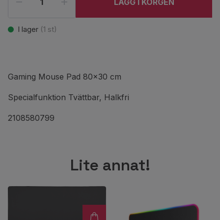
LÄGG I KORGEN
I lager
(
1
st)
Gaming Mouse Pad 80x30 cm
Specialfunktion Tvättbar, Halkfri
2108580799
Lite annat!