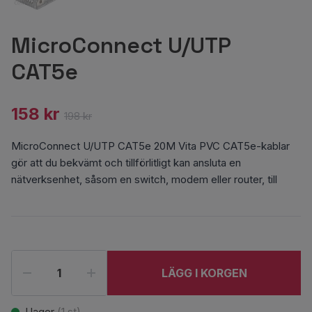
MicroConnect U/UTP
CAT5e
158 kr
198 kr
MicroConnect U/UTP CAT5e 20M Vita PVC CAT5e-kablar
gör att du bekvämt och tillförlitligt kan ansluta en
nätverksenhet, såsom en switch, modem eller router, till
LÄGG I KORGEN
I lager
(
1
st)