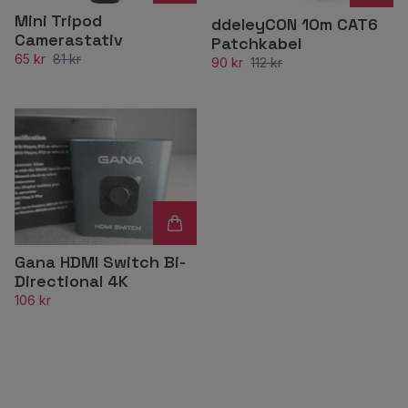
Mini Tripod
ddeleyCON 10m CAT6
Camerastativ
Patchkabel
65 kr
81 kr
90 kr
112 kr
Gana HDMI Switch Bi-
Directional 4K
106 kr