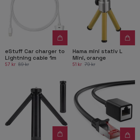
eStuff Car charger to
Hama mini stativ L
Lightning cable 1m
Mini, orange
57 kr
89 kr
51 kr
79 kr